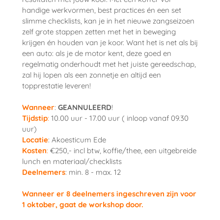
handige werkvormen, best practices én een set
slimme checklists, kan je in het nieuwe zangseizoen
zelf grote stappen zetten met het in beweging
krijgen én houden van je koor.
Want het is net als bij
een auto: als je de motor kent, deze goed en
regelmatig onderhoudt met het juiste gereedschap,
zal hij lopen als een zonnetje en altijd een
topprestatie leveren!
Wanneer
:
GEANNULEERD
!
Tijdstip
:
10.00 uur - 17.00 uur ( inloop vanaf 09.30
uur)
Locatie
: Akoesticum Ede
Kosten
:
€250,- incl btw, koffie/thee, een uitgebreide
lunch en materiaal/checklists
Deelnemers
: min. 8 - max. 12
Wanneer er 8 deelnemers ingeschreven zijn voor
1 oktober, gaat de workshop door.