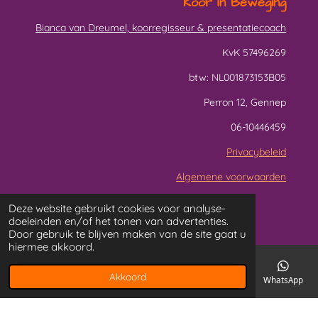
Koor In Beweging
Bianca van Dreumel, koorregisseur & presentatiecoach
KvK 57496269
btw: NL001873153B05
Perron 12, Gennep
06-10446459
Privacybeleid
Algemene voorwaarden
Deze website gebruikt cookies voor analyse-
doeleinden en/of het tonen van advertenties.
Door gebruik te blijven maken van de site gaat u
L
F
hiermee akkoord.
i
a
Akkoord
n
c
E-mailadres
Telefoonnummer
Kaart
Facebook
WhatsApp
Foto's op deze site zijn gemaakt door Paul ten Broeke en
k
e
Fotomomentjes
© Sinds 2010 Koor In Beweging