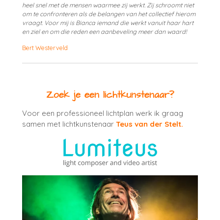
heel snel met de mensen waarmee zij werkt. Zij schroomt niet
om te confronteren als de belangen van het collectief hierom
vraagt. Voor mij is Bianca iemand die werkt vanuit haar hart
en ziel en om die reden een aanbeveling meer dan waard!
Bert Westerveld
Zoek je een lichtkunstenaar?
Voor een professioneel lichtplan werk ik graag
samen met lichtkunstenaar
Teus van der Stelt.