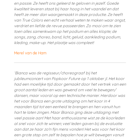
en passie. Ze heeft ons geleerd te geloven in jezelf. Goede
kwaliteit leveren staat bij haar hoog in het vaandel en dat
heeft ze meer dan waargemaakt in deze productie. Ze heeft
van True Colors een echt verhaal weten te maken waar angst,
verdriet en liefde de revue passeerden. Zo mooi om te zien
toen alles samenkwam op het podium en alles klopte; de
songs, zang, choreo, band, licht, geluid, aankleding podium,
kleding, make-up. Het plaatje was compleet!
Merel van de Ham
‘Bianca was de regisseur/choreograaf bij het
jubileumconcert van Popkoor Future op 1 oktober jl. Het koor
had een moeilijke tijd door gemaakt door het vertrek van een
groot aantal leden en was gewend om veel te bewegen/
dansen, maar vooral op een technische manier. Hierdoor was
het voor Bianca een grote uitdaging om het koor in 4
maanden tijd tot een eenheid te brengen en hen vanuit hun
hart te laten zingen. Maar Bianca ging deze uitdaging met
veel passie aan! Met haar enthousiasme wist ze de koorleden
al snel voor zich te winnen; veel leden gaven bij de evaluatie
aan dat ze haar zo'n fijn mens vonden! Het was voor het koor
een grote stap om zelf te bepalen hoe je wilt bewegen vanuit