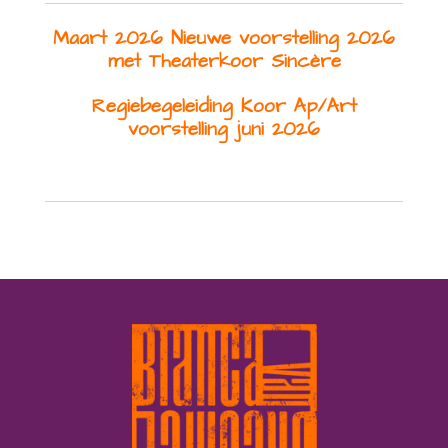
Maart 2026 Nieuwe voorstelling 2026
met Theaterkoor Sincère
Regiebegeleiding Koor Ap/Art
voorstelling juni 2026