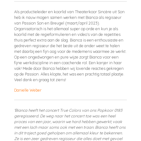
Als productieleider en koorlid van Theaterkoor Sincère uit Son
heb ik nauw mogen samen werken met Bianca als regisseur
van Passion Son en Breugel (maart/april 2023).
Organisatorisch is het allemaal super op orde en kun je als
koorlid met de regieformulieren en video’s van de repetities
thuis perfect extra aan de slag. Bianca is een enthousiaste en
gedreven regisseur die het beste uit de ander weet te halen
met daarbij een fijn oog voor de medemens waarmee ze werkt.
Op een ongedwongen en pure wijze zorgt Bianca voor een
fijne werkdiscipline in een coachende rol. Een kanjer in haar
vak! Mede door Bianca hebben wij lovende reacties gekregen
op de Passion. Alles klopte, het was een prachtig totaal plaatje.
Veel dank en graag tot ziens!
Danielle Weber
'Bianca heeft het concert True Colors van ons Popkoor 0183
geregisseerd. De weg naar het concert toe was een heel
proces van een jaar, waarin we hard hebben gewerkt; vaak
met een lach maar soms ook met een traan. Bianca heeft ons
in dit traject goed geholpen om allemaal kleur te bekennen.
Ze is een zeer gedreven regisseur die alles doet met gevoel