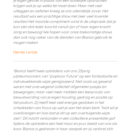
je eigen gevoel in plaats van een duidelijke opdrachten
krijgen wat je op welke tel moet doen. Maar met veel
uitleggen en oefenen kreeg ze ons uiteindelijk zover. Het
resultaat was een prachtige show met zeer veel lovende
reacties! Het mooiste compliment vond ik de uitspraak dat je
kon zien dat ieder koorlid vanuit zijn of haar eigen kracht
zong en bewoog! We hopen voor onze toekomstige shows
dan ook nog vaker van de diensten van Bianca gebruik te
mogen maken
Nienke Lentze
‘Bianca heeft twee optredens van ons 25jarig
jubileumconcert, van “popkoor Future” op een fantastische en
indrukwekkende wijze geregisseerd. Niet zoals wij gewend
waren met overwegend collectief afgemeten pasjes en
bewegingen, maar veel meer middels een leerproces van
bewustwording van je eigen houding, gedrag en positie op
het podium. Zij heeft heel veel energie gestoken in het
ontwikkelen van focus op wat je aan het doen bent. “Wat wil je
overbrengen en hoe laat je dit op een overtuigende wijze
zien”. Dit inzicht verbonden in een collectieve presentatie gaf
tijdens de optredens een heel mooi en puur beeld van ons als
koor. Bianca is gedreven in haar aanpak en zij verbind zich