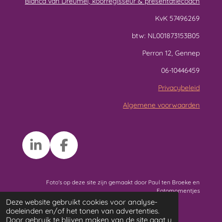
Bianca van Dreumel, koorregisseur & presentatiecoach
KvK 57496269
btw: NL001873153B05
Perron 12, Gennep
06-10446459
Privacybeleid
Algemene voorwaarden
L
F
i
a
n
c
Foto's op deze site zijn gemaakt door Paul ten Broeke en
k
e
Fotomomentjes
© Sinds 2010 Koor In Beweging
Deze website gebruikt cookies voor analyse-
e
b
doeleinden en/of het tonen van advertenties.
d
o
Door gebruik te blijven maken van de site gaat u