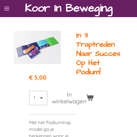
Koor In
Beweging
Ga
direct
naar
de
In 3
hoofdinhoud
Traptreden
Naar Succes
Op Het
Podium!
€ 5,00
In
winkelwagen
Met het Podiumtrap
model ga je
herkennen waar je