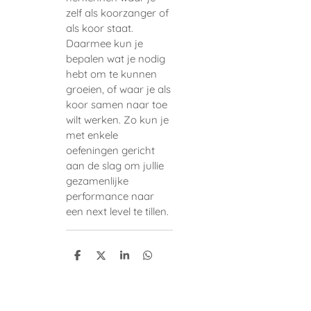
zelf als koorzanger of
als koor staat.
Daarmee kun je
bepalen wat je nodig
hebt om te kunnen
groeien, of waar je als
koor samen naar toe
wilt werken. Zo kun je
met enkele
oefeningen gericht
aan de slag om jullie
gezamenlijke
performance naar
een next level te tillen.
D
D
S
D
e
e
h
e
l
e
a
l
e
l
r
e
n
e
n