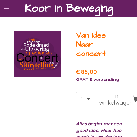
Koor In
Beweging
Ga
direct
naar
de
Van Idee
hoofdinhoud
Naar
concert
€ 85,00
GRATIS verzending
In
winkelwagen
Alles begint met een
goed idee. Maar hoe