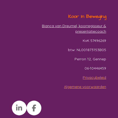
Koor In Beweging
Bianca van Dreumel, koorregisseur &
presentatiecoach
KvK 57496269
btw: NL001873153B05
Perron 12, Gennep
06-10446459
Privacybeleid
Algemene voorwaarden
L
F